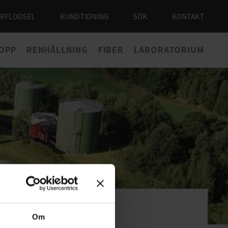
ÅRFLODSEL
KUNDTIDNING
SÖK
KONTAKT
LOPP
RENHÅLLNING
FIBER
LABORATORIUM
Om