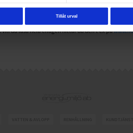
 av elhandelsföretag och slutfaktura
Tillåt urval
rmation om vad ovanstående innebär hittar du i doku
. Vill du läsa hela ellagen hittar du den t ex på
www.no
VATTEN & AVLOPP
RENHÅLLNING
KUNDTJÄNS