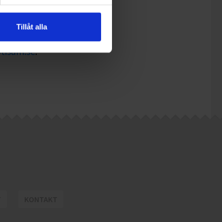
Tillåt alla
mentet
tisum.se
.
T
KONTAKT