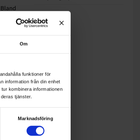
 Bland
Om
andahålla funktioner för
n information från din enhet
nnehålla
 tur kombinera informationen
deras tjänster.
Marknadsföring
nder sig