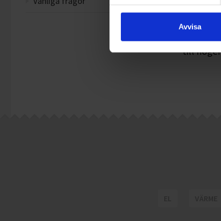
Vanliga frågor
Byte
Avvisa
Mer info
till höger
EL
VÄRME