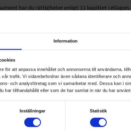
ment har du rättigheter enligt 11 kapitlet i ellagen.
ns regler kring:
svillkor i förhållande till ellagen
Information
ytande av elöverföring på grund av t ex utebliven betalning
ering om planerade strömavbrott
cookies
en till avbrottsersättning
e för att anpassa innehållet och annonserna till användarna, tillh
vår trafik. Vi vidarebefordrar även sådana identifierare och anna
ett avtal med ett elhandelsföretag resp. elnätsföretag ska i
nnons- och analysföretag som vi samarbetar med. Dessa kan i sin
tsättningarna vid olika betalningssätt
har tillhandahållit eller som de har samlat in när du har använt 
kors- och prisförändringar i avtal med ett elhandelsföretag
Inställningar
Statistik
rmation om rättigheter, klagomålshantering och vart man vä
tvistlösning