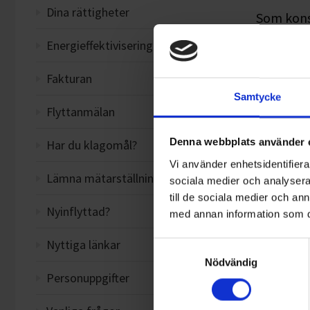
Dina rättigheter
Som konsu
annat fin
Energieffektivisering
Avtal
Fakturan
Samtycke
Avbr
Flyttanmälan
Avis
Denna webbplats använder 
Har du klagomål?
Rätt
Vi använder enhetsidentifierar
Lämna mätarställning
sociala medier och analysera 
Vad 
till de sociala medier och a
Nyinflyttad?
Föru
med annan information som du 
Vill
Nyttiga länkar
Samtyckesval
Nödvändig
Info
Personuppgifter
för 