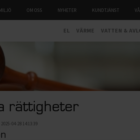
MILJÖ
OM OSS
NYHETER
KUNDTJÄNST
V
EL
VÄRME
VATTEN & AV
a rättigheter
2025-04-28 14:13:39
en