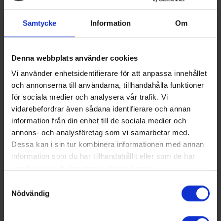
avloppsvatten till våra reningsverk.
Samtycke
Information
Om
Dagvattenledningar leder regn-, smält- och
dräneringsvatten från fastigheter och gator till
närmsta vattendrag, sjö eller hav.
Denna webbplats använder cookies
Vi använder enhetsidentifierare för att anpassa innehållet
Ledningsnätet finns under marken och består av
och annonserna till användarna, tillhandahålla funktioner
ledningar för vatten och avlopp. Mindre
för sociala medier och analysera vår trafik. Vi
vidarebefordrar även sådana identifierare och annan
ledningar som förbinder enskilda fastigheter
information från din enhet till de sociala medier och
med det kommunala ledningsnätet kallas
annons- och analysföretag som vi samarbetar med.
servisledningar, så kallade serviser.
Dessa kan i sin tur kombinera informationen med annan
information som du har tillhandahållit eller som de har
Från vattenverken pumpas dricksvattnet genom
samlat in när du har använt deras tjänster.
huvudvattenledningar som sedan förgrenar sig i
Samtyckesval
Nödvändig
mindre ledningar. Ofta finns det alternativa vägar
för vattnet att komma fram till din kran, för att