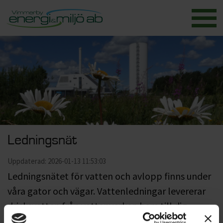
Ledningsnät
Uppdaterad: 2026-01-13 11:53:03
Ledningsnätet för vatten och avlopp finns under
våra gator och vägar. Vattenledningar levererar
dricksvatten från vattenverken hem till dig.
Spillvattenledningar transporterar