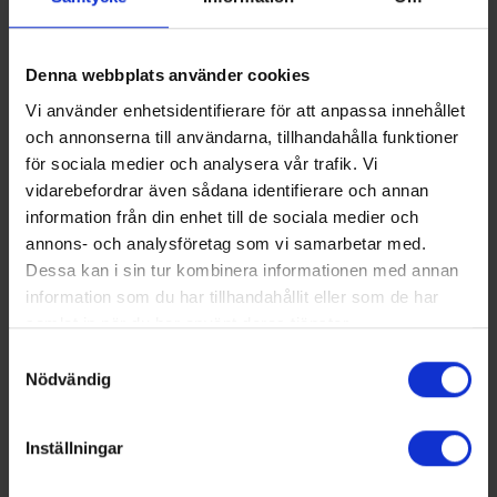
små, små vattendroppar som kolliderar och slås
samman för att till slut falla ner som nederbörd
Denna webbplats använder cookies
igen.
Vi använder enhetsidentifierare för att anpassa innehållet
Det vatten som ska bli vårt dricksvatten hämtas
och annonserna till användarna, tillhandahålla funktioner
för sociala medier och analysera vår trafik. Vi
från en vattentäkt. Därefter renas det i ett
vidarebefordrar även sådana identifierare och annan
vattenverk och levereras som dricksvatten via
information från din enhet till de sociala medier och
ledningsnät och vattentorn till en kran nära dig.
annons- och analysföretag som vi samarbetar med.
Det använda dricksvattnet rinner ut i avloppet via
Dessa kan i sin tur kombinera informationen med annan
information som du har tillhandahållit eller som de har
avloppsledningsnät till reningsverket. Där renas
samlat in när du har använt deras tjänster.
det i flera steg innan vattnet återlämnas till
Samtyckesval
naturen och spolas ut i ett vattendrag, en sjö
Nödvändig
eller havet.
Inställningar
Näringsämnenas kretslopp