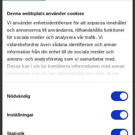
servis utgår anslutningsavgift efter säkring för den
Denna webbplats använder cookies
gemensamma servisen. Om elnätägaren lägger
Vi använder enhetsidentifierare för att anpassa innehållet
separata serviser till radhus, kedjehus e.d.
och annonserna till användarna, tillhandahålla funktioner
debiteras anslutningsavgifter för varje
för sociala medier och analysera vår trafik. Vi
leveranspunkt.
vidarebefordrar även sådana identifierare och annan
information från din enhet till de sociala medier och
annons- och analysföretag som vi samarbetar med.
I anslutningsavgiften ingår hela servisledningen
Dessa kan i sin tur kombinera informationen med annan
med förläggning och anslutning till
information som du har tillhandahållit eller som de har
leveranspunkten. Schakt, tomrör och återfyllnad
samlat in när du har använt deras tjänster.
fram till husgrund bekostas och ombesörjs av
Samtyckesval
Nödvändig
fastighetsägaren.
Ändring av servissäkring
Inställningar
Vid höjning av servissäkring debiteras ny
anslutningsavgift motsvarande skillnaden mellan
Statistik