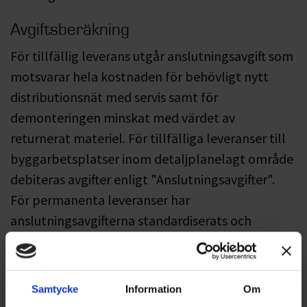
Avgiftsberäkning
För tillfällig leverans utgår anslutningsavgift som
motsvarar hela kostnaden för behövligt nytt
distributionsnät med servis samt för
demonteringen minskat med värdet av
returnerat materiel. För tillfälliga leveranser till
byggarbetsplatser inom detaljplanelagt område
debiteras avgifter enligt "Anslutningsavgifter".
För permanenta leveranser har
anslutningsavgifterna standardiserats och
bundits till servissäkringens storlek enligt
"Anslutningsavgifter".
Samtycke
Information
Om
För abonnemang anslutna till en gemensam