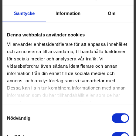
rent vatten. Med produkter som är skonsamma
Samtycke
Information
Om
mot miljön och stor tillgänglighet är vårt mål att
Vimmerby Energi & Miljö AB ska vara det
självklara valet för kunden.
Denna webbplats använder cookies
Vi använder enhetsidentifierare för att anpassa innehållet
Vi bedriver verksamheten framförallt i Vimmerby
och annonserna till användarna, tillhandahålla funktioner
kommun. Vimmerby Energi & Miljö AB ägs ytterst
för sociala medier och analysera vår trafik. Vi
vidarebefordrar även sådana identifierare och annan
av Vimmerby kommun, dvs. kommuninvånarna.
information från din enhet till de sociala medier och
annons- och analysföretag som vi samarbetar med.
Vimmerby Energi & Miljö AB, Vimmerby Energi
Dessa kan i sin tur kombinera informationen med annan
Nät AB och Vimmerby Energiförsäljning AB är
information som du har tillhandahållit eller som de har
certifierade enligt både ISO14001 och ISO9001.
samlat in när du har använt deras tjänster.
Samtyckesval
Årsredovisning för Vimmerby Energi & Miljö AB
Nödvändig
för 2024 hittar du i länklistan till höger på denna