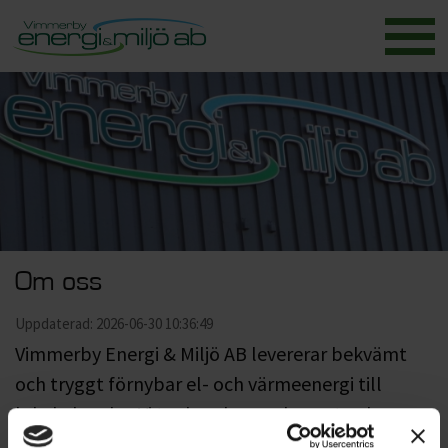
Om oss
Uppdaterad: 2026-06-30 10:36:49
Vimmerby Energi & Miljö AB levererar bekvämt
och tryggt förnybar el- och värmeenergi till
lokala kunder. Vi tar hand om avloppet och
avfallet och levererar vårt viktigaste livsmedel –