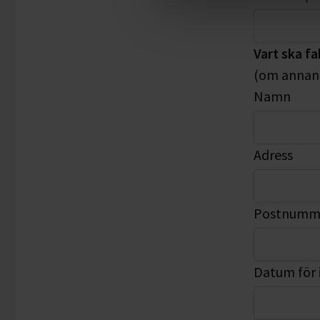
Vart ska f
(om annan 
Namn
Adress
Postnumme
Datum för 