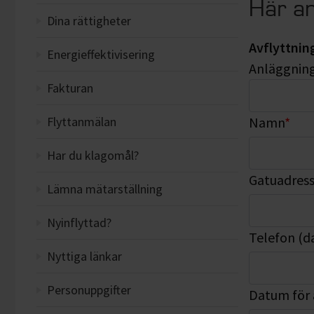
Här an
Dina rättigheter
Avflyttnin
Energieffektivisering
Anläggnings
Fakturan
Flyttanmälan
Namn
*
Har du klagomål?
Gatuadress 
Lämna mätarställning
Nyinflyttad?
Telefon (d
Nyttiga länkar
Personuppgifter
Datum för 