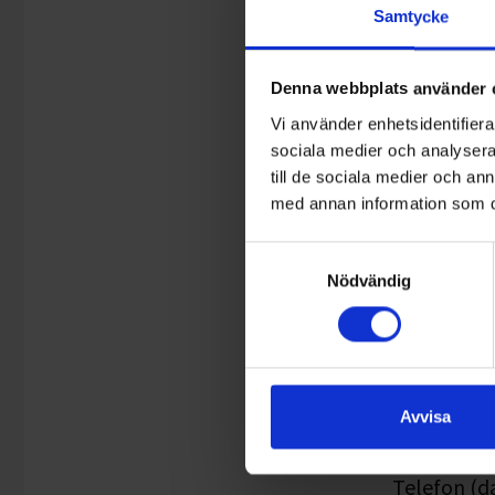
Samtycke
Personnu
Denna webbplats använder 
Namn
*
Vi använder enhetsidentifierar
sociala medier och analysera 
till de sociala medier och a
med annan information som du 
Gatuadress 
Samtyckesval
Nödvändig
Lägenhet
Postnummer
Avvisa
Telefon (d