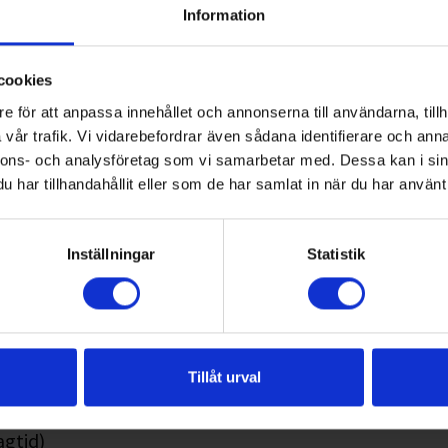
Information
mmer
*
cookies
e för att anpassa innehållet och annonserna till användarna, tillh
vår trafik. Vi vidarebefordrar även sådana identifierare och anna
nnons- och analysföretag som vi samarbetar med. Dessa kan i sin
har tillhandahållit eller som de har samlat in när du har använt 
(dit du flyttar)
*
Inställningar
Statistik
snummer
 och ort (dit du flyttar)
*
Tillåt urval
agtid)