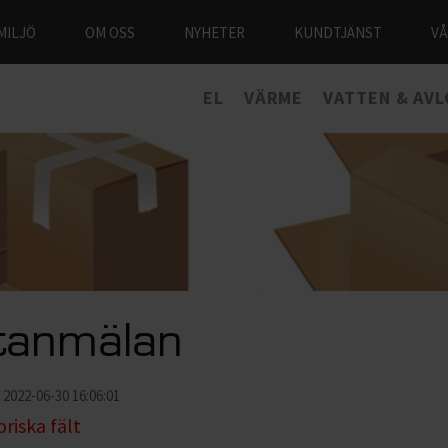
MILJÖ
OM OSS
NYHETER
KUNDTJÄNST
V
EL
VÄRME
VATTEN & AV
ttanmälan
2022-06-30 16:06:01
riska fält