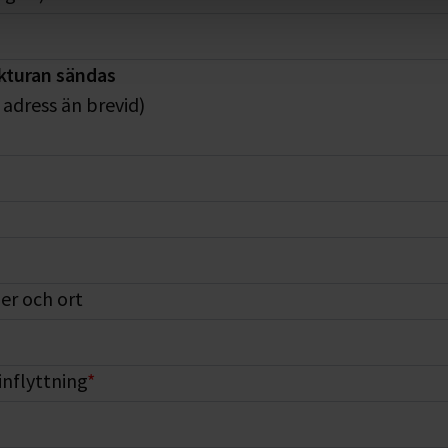
akturan sändas
adress än brevid)
r och ort
inflyttning
*