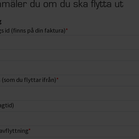
mäler du om du ska flytta ut
g
 id (finns på din faktura)
*
(som du flyttar ifrån)
*
agtid)
avflyttning
*