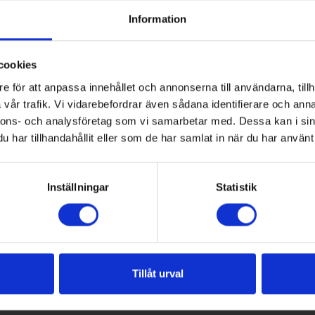
tjänst stängt pga utbildning
Information
 tisdag 18/11 har kundtjänst begränsade öppettider
ng. Du kan nå oss på telefon mellan 08.00-09.00. Övrig
cookies
bra att lägga ditt ärende via kontaktformulär här på
e för att anpassa innehållet och annonserna till användarna, tillh
 så hanterar vi det så snart vi kan.
vår trafik. Vi vidarebefordrar även sådana identifierare och anna
nnons- och analysföretag som vi samarbetar med. Dessa kan i sin
r er en trevlig dag!
har tillhandahållit eller som de har samlat in när du har använt 
Inställningar
Statistik
Tillåt urval