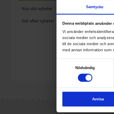
Kund
Samtycke
Visa alla nyheter
Imorgon
Sök efter nyheter
utbildni
Denna webbplats använder 
går det 
Vi använder enhetsidentifierar
hemsidan
sociala medier och analysera 
till de sociala medier och a
Vi önska
med annan information som du 
Samtyckesval
Nödvändig
Avvisa