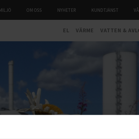
MILJÖ
OM OSS
NYHETER
KUNDTJÄNST
V
EL
VÄRME
VATTEN & AV
7