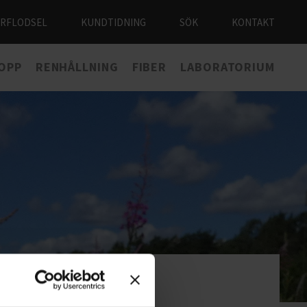
ÅRFLODSEL
KUNDTIDNING
SÖK
KONTAKT
LOPP
RENHÅLLNING
FIBER
LABORATORIUM