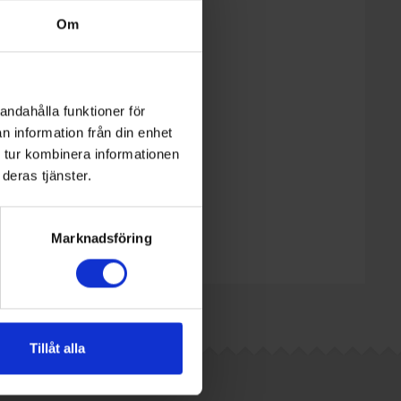
Om
 pga
a tider
andahålla funktioner för
n information från din enhet
 tur kombinera informationen
deras tjänster.
Marknadsföring
Tillåt alla