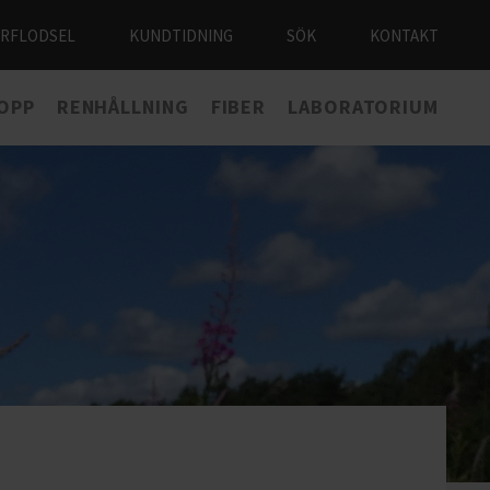
ÅRFLODSEL
KUNDTIDNING
SÖK
KONTAKT
LOPP
RENHÅLLNING
FIBER
LABORATORIUM