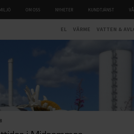
MILJÖ
OM OSS
NYHETER
KUNDTJÄNST
V
EL
VÄRME
VATTEN & AV
8